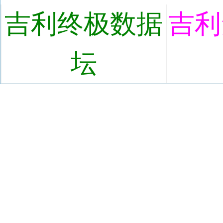
吉利终极数据
吉利
坛