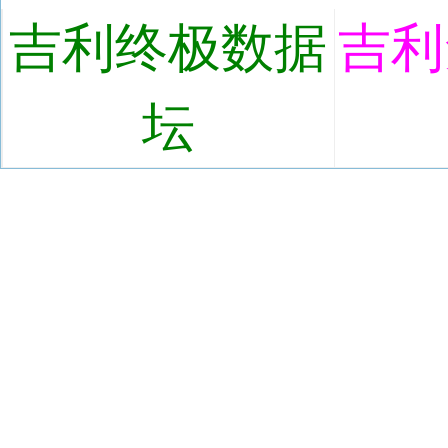
吉利终极数据
吉利
坛