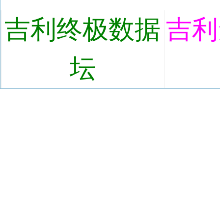
吉利终极数据
吉利
坛