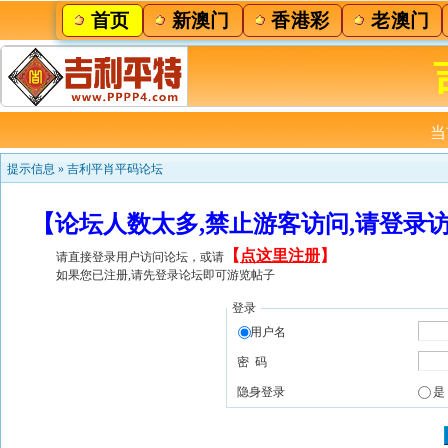
首页
新澳门
香港彩
老澳门
当
提示信息 »
吉利平肖平码论坛
【论坛人数太多,禁止游客访问,请登录
【
点这里注册
】
请直接登录用户访问论坛，或请
如果您已注册,请先登录论坛即可游览帖子
登录
用户名
密 码
隐身登录