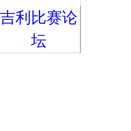
吉利比赛论
坛