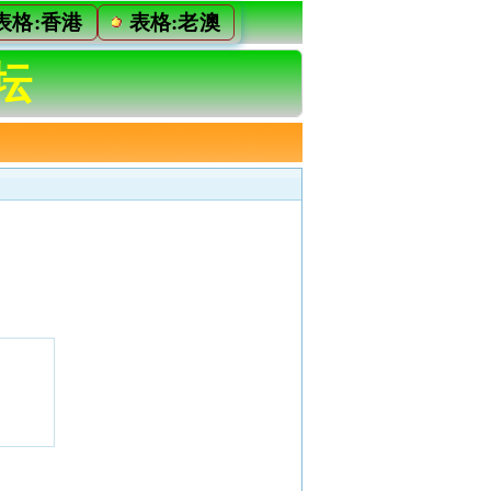
表格:香港
表格:老澳
坛