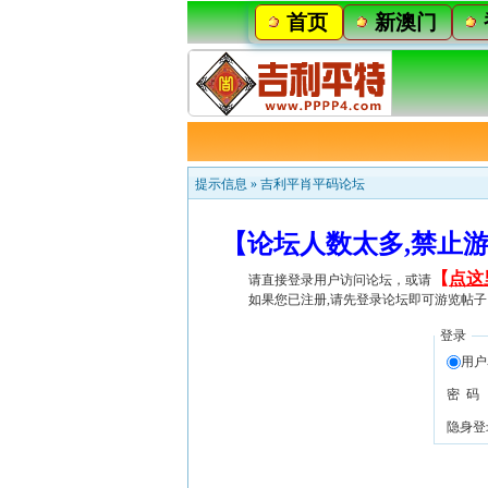
首页
新澳门
提示信息 »
吉利平肖平码论坛
【论坛人数太多,禁止
【
点这
请直接登录用户访问论坛，或请
如果您已注册,请先登录论坛即可游览帖子
登录
用户
密 码
隐身登