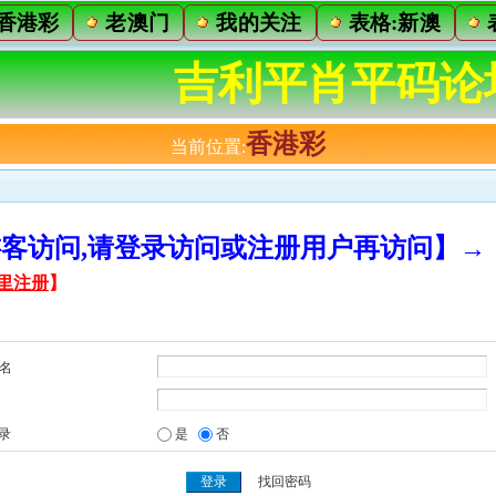
香港彩
老澳门
我的关注
表格:新澳
吉利平肖平码论
香港彩
当前位置:
游客访问,请登录访问或注册用户再访问】→
里注册
】
名
录
是
否
找回密码