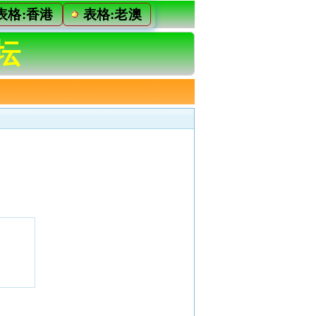
表格:香港
表格:老澳
坛