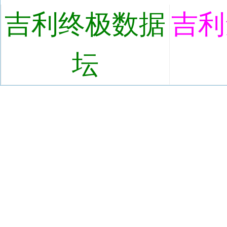
吉利终极数据
吉利
坛