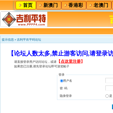
首页
新澳门
香港彩
老澳门
提示信息 »
吉利平肖平码论坛
【论坛人数太多,禁止游客访问,请登录
【
点这里注册
】
请直接登录用户访问论坛，或请
如果您已注册,请先登录论坛即可游览帖子
登录
用户名
密 码
隐身登录