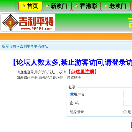
首页
新澳门
香港彩
老澳门
提示信息 »
吉利平肖平码论坛
【论坛人数太多,禁止游客访问,请登录
【
点这里注册
】
请直接登录用户访问论坛，或请
如果您已注册,请先登录论坛即可游览帖子
登录
用户名
密 码
隐身登录