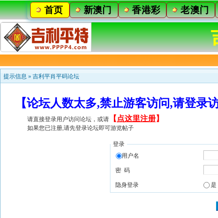
首页
新澳门
香港彩
老澳门
提示信息 »
吉利平肖平码论坛
【论坛人数太多,禁止游客访问,请登录
【
点这里注册
】
请直接登录用户访问论坛，或请
如果您已注册,请先登录论坛即可游览帖子
登录
用户名
密 码
隐身登录