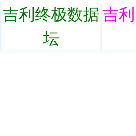
吉利终极数据
吉利
坛