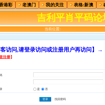
香港彩
老澳门
我的关注
表格:新澳
吉利平肖平码论
当前位置:
游客访问,请登录访问或注册用户再访问】→
里注册
】
名
录
是
否
找回密码