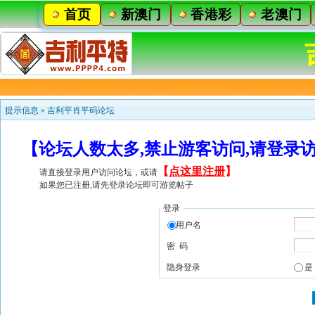
首页
新澳门
香港彩
老澳门
提示信息 »
吉利平肖平码论坛
【论坛人数太多,禁止游客访问,请登录
【
点这里注册
】
请直接登录用户访问论坛，或请
如果您已注册,请先登录论坛即可游览帖子
登录
用户名
密 码
隐身登录