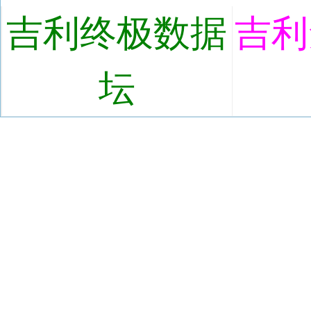
吉利终极数据
吉利
坛