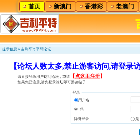
首页
新澳门
香港彩
老澳门
提示信息 »
吉利平肖平码论坛
【论坛人数太多,禁止游客访问,请登录
【
点这里注册
】
请直接登录用户访问论坛，或请
如果您已注册,请先登录论坛即可游览帖子
登录
用户名
密 码
隐身登录