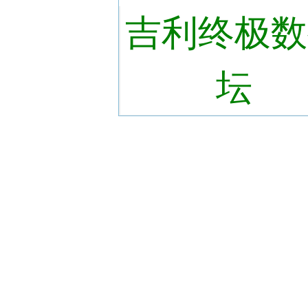
吉利终极数
坛