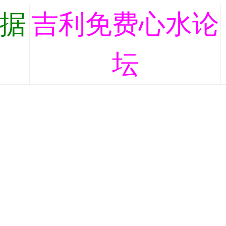
据
吉利免费心水论
坛