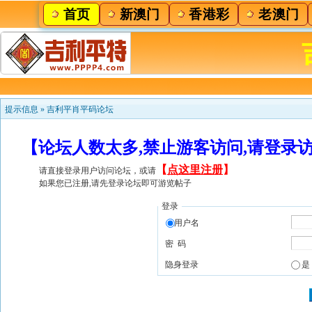
首页
新澳门
香港彩
老澳门
提示信息 »
吉利平肖平码论坛
【论坛人数太多,禁止游客访问,请登录
【
点这里注册
】
请直接登录用户访问论坛，或请
如果您已注册,请先登录论坛即可游览帖子
登录
用户名
密 码
隐身登录