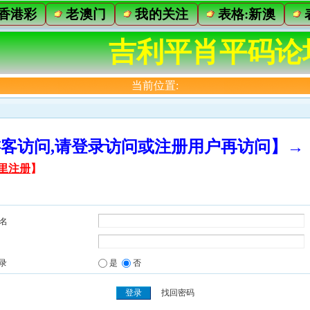
香港彩
老澳门
我的关注
表格:新澳
吉利平肖平码论
当前位置:
游客访问,请登录访问或注册用户再访问】→
里注册
】
名
录
是
否
找回密码