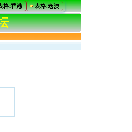
表格:香港
表格:老澳
坛