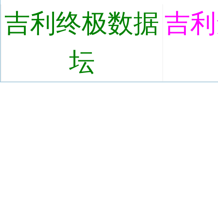
吉利终极数据
吉利
坛