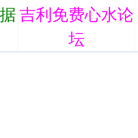
据
吉利免费心水论
坛