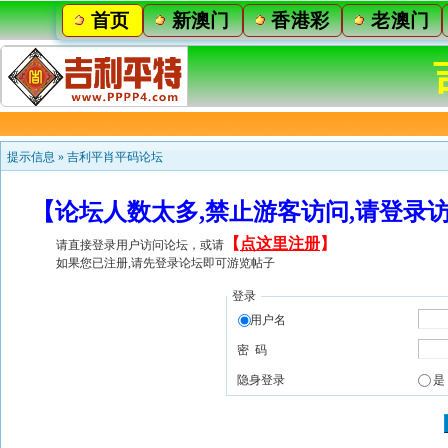
首页
新澳门
香港彩
老澳门
提示信息 »
吉利平肖平码论坛
【论坛人数太多,禁止游客访问,请登录
【
点这里注册
】
请直接登录用户访问论坛，或请
如果您已注册,请先登录论坛即可游览帖子
登录
用户名
密 码
隐身登录