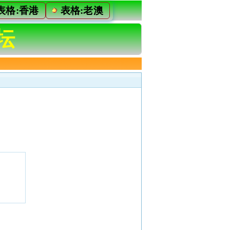
表格:香港
表格:老澳
坛