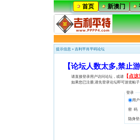
首页
新澳门
提示信息 »
吉利平肖平码论坛
【论坛人数太多,禁止
【
点这
请直接登录用户访问论坛，或请
如果您已注册,请先登录论坛即可游览帖子
登录
用户
密 码
隐身登