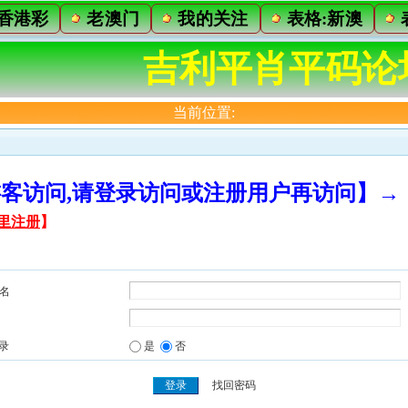
香港彩
老澳门
我的关注
表格:新澳
吉利平肖平码论
当前位置:
游客访问,请登录访问或注册用户再访问】→
里注册
】
名
录
是
否
找回密码