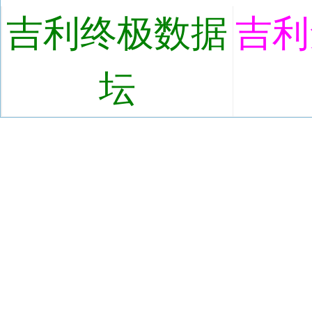
吉利终极数据
吉利
坛