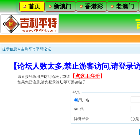
首页
新澳门
香港彩
老澳门
提示信息 »
吉利平肖平码论坛
【论坛人数太多,禁止游客访问,请登录
【
点这里注册
】
请直接登录用户访问论坛，或请
如果您已注册,请先登录论坛即可游览帖子
登录
用户名
密 码
隐身登录