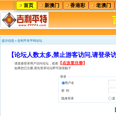
首页
新澳门
香港彩
老澳门
提示信息 »
吉利平肖平码论坛
【论坛人数太多,禁止游客访问,请登录
【
点这里注册
】
请直接登录用户访问论坛，或请
如果您已注册,请先登录论坛即可游览帖子
登录
用户名
密 码
隐身登录