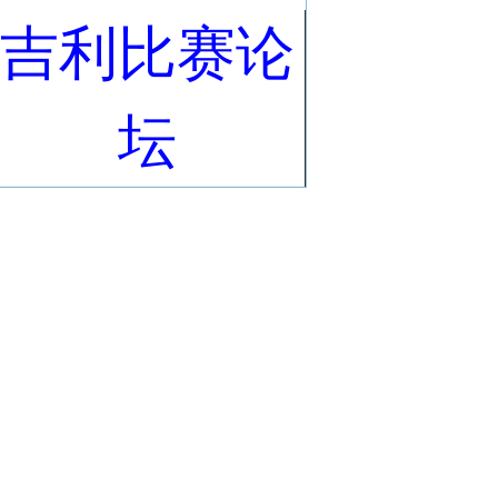
吉利比赛论
坛