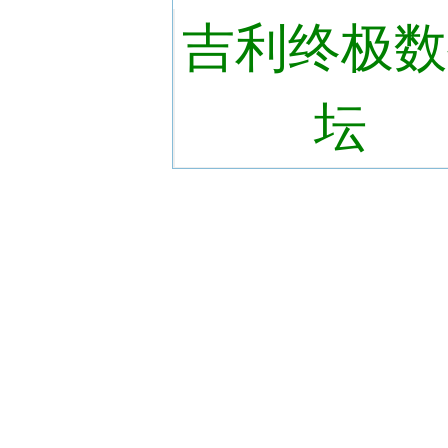
吉利终极数
坛