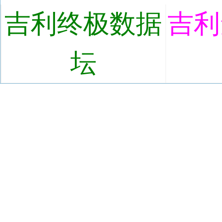
吉利终极数据
吉利
坛