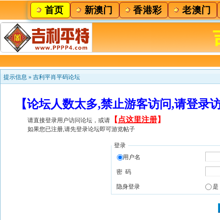
首页
新澳门
香港彩
老澳门
提示信息 »
吉利平肖平码论坛
【论坛人数太多,禁止游客访问,请登录
【
点这里注册
】
请直接登录用户访问论坛，或请
如果您已注册,请先登录论坛即可游览帖子
登录
用户名
密 码
隐身登录