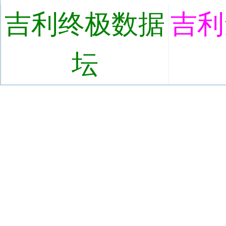
吉利终极数据
吉利
坛