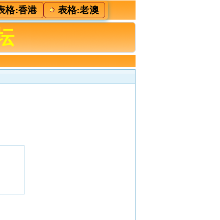
表格:香港
表格:老澳
坛