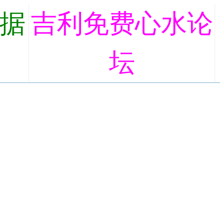
据
吉利免费心水论
坛