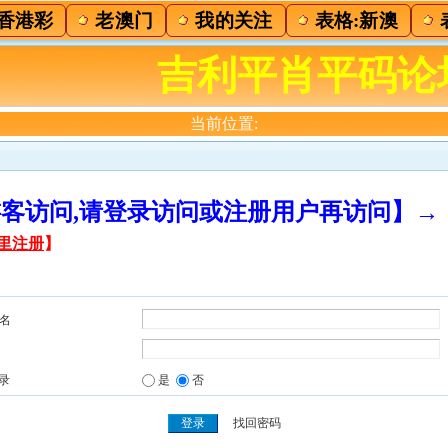
香港彩
老澳门
我的关注
表格:新澳
吉利平肖平码论
当前位置:
游客访问,请登录访问或注册用户再访问】→
里注册
】
名
录
是
否
找回密码