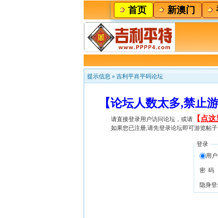
首页
新澳门
提示信息 »
吉利平肖平码论坛
【论坛人数太多,禁止
【
点这
请直接登录用户访问论坛，或请
如果您已注册,请先登录论坛即可游览帖子
登录
用户
密 码
隐身登