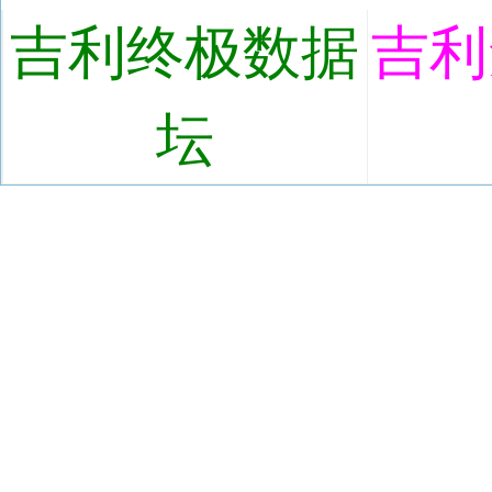
吉利终极数据
吉利
坛