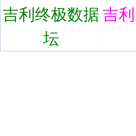
吉利终极数据
吉利
坛