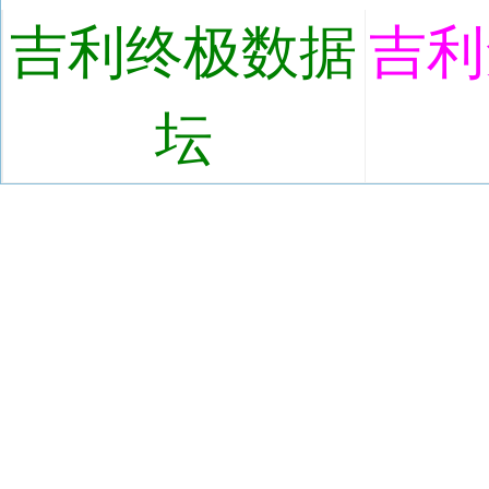
吉利终极数据
吉利
坛