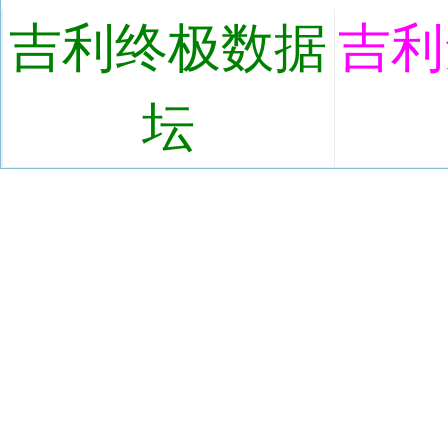
吉利终极数据
吉利
坛