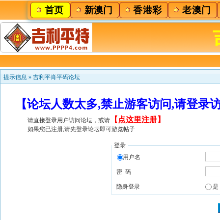
首页
新澳门
香港彩
老澳门
提示信息 »
吉利平肖平码论坛
【论坛人数太多,禁止游客访问,请登录
【
点这里注册
】
请直接登录用户访问论坛，或请
如果您已注册,请先登录论坛即可游览帖子
登录
用户名
密 码
隐身登录