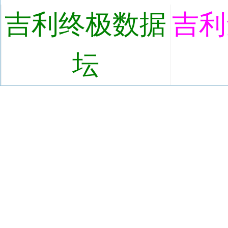
吉利终极数据
吉利
坛