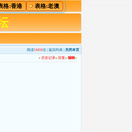
表格:香港
表格:老澳
坛
阅读
14416
次 |
返回列表
|
关闭本页
u
历史记录
u
回复
u
编辑
u