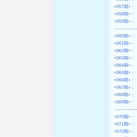
<057期>：
<058期>：
<059期>：
------------
<060期>：
<061期>：
<062期>：
<063期>：
<064期>：
<065期>：
<066期>：
<067期>：
<068期>：
<069期>：
------------
<070期>：
<071期>：
<072期>：