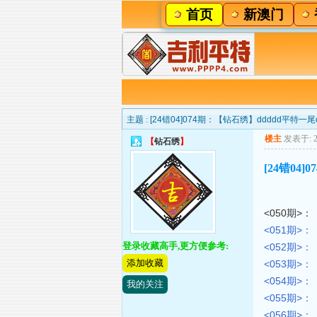
首页
新澳门
主题 :
[24错04]074期：【钻石绣】ddddd平特一尾
楼主
发表于: 20
【
钻石绣
】
[24错04
<050期>：
<051期>：
登录收藏高手,更方便参考:
<052期>：
添加收藏
<053期>：
<054期>：
我的关注
<055期>：
<056期>：