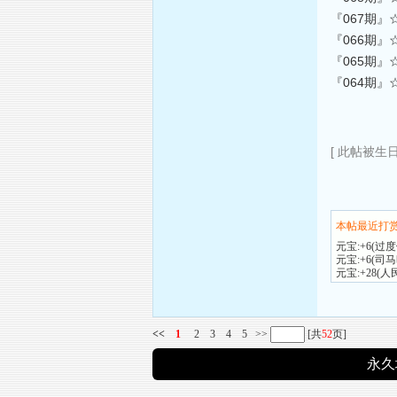
『067期』
『066期』
『065期』
『064期』
[ 此帖被生日舞
本帖最近打
元宝:+6(过
元宝:+6(司
元宝:+28
<<
1
2
3
4
5
>>
[共
52
页]
永久