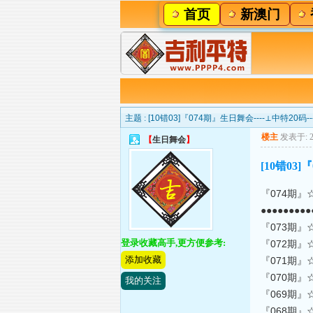
首页
新澳门
主题 :
[10错03]『074期』生日舞会----⊥中特20
楼主
发表于: 20
【
生日舞会
】
[10错03
『074期』
●●●●●●●●●
『073期』
登录收藏高手,更方便参考:
『072期』
添加收藏
『071期』
『070期』
我的关注
『069期』
『068期』