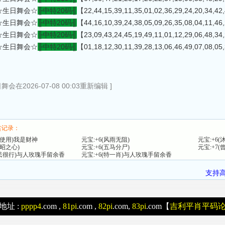
☆生日舞会☆
╟中特20码╢
【22,44,15,39,11,35,01,02,36,29,24,20,34,
☆生日舞会☆
╟中特20码╢
【44,16,10,39,24,38,05,09,26,35,08,04,11,
☆生日舞会☆
╟中特20码╢
【23,09,43,24,45,19,49,11,01,12,29,06,48,
☆生日舞会☆
╟中特20码╢
【01,18,12,30,11,39,28,13,06,46,49,07,08,
会在2026-07-08 00:03重新编辑 ]
赏记录：
度使用)我是财神
元宝:+6(风雨无阻)
元宝:+6(
马昭之心)
元宝:+6(五马分尸)
元宝:+7
(人民很行)与人玫瑰手留余香
元宝:+6(特一肖)与人玫瑰手留余香
支持
地址 :
pppp4
.com ,
81pi
.com ,
82pi
.com,
83pi
.com【
吉利平肖平码