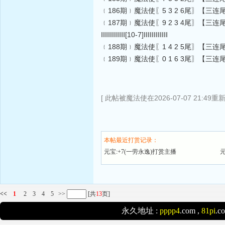
﹛186期﹜魔法使〖5 3 2 6尾〗【三连尾】
﹛187期﹜魔法使〖9 2 3 4尾〗【三连尾】
ⅠⅠⅠⅠⅠⅠⅠⅠⅠⅠⅠⅠ[10-7]ⅠⅠⅠⅠⅠⅠⅠⅠⅠⅠⅠⅠ
﹛188期﹜魔法使〖1 4 2 5尾〗【三连尾】
﹛189期﹜魔法使〖0 1 6 3尾〗【三
[ 此帖被魔法使在2026-07-07 21:49重
本帖最近打赏记录：
元宝:+7(一劳永逸)打赏主播
元
<<
1
2
3
4
5
>>
[共
13
页]
永久地址 :
pppp4
.com ,
81pi
.c