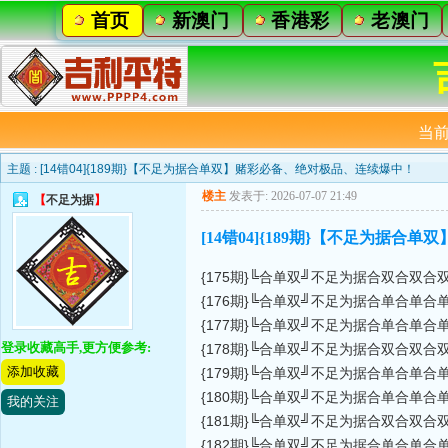
首页
新澳门
香港彩
老澳门
当前
主题 :
[14错04]{189期}【不足为据合单双】赌彩必备、绝对极品、连续爆中！
楼主
发表于: 2026-07-07 21:49
【
不足为据
】
[14错04]{189期}【不足为据
{175期}╚合单双╝不足为据合双合双合双 
{176期}╚合单双╝不足为据合单合单合单 
{177期}╚合单双╝不足为据合单合单合单 
登录收藏高手,更方便参考:
{178期}╚合单双╝不足为据合双合双合双 
添加收藏
{179期}╚合单双╝不足为据合单合单合单 
{180期}╚合单双╝不足为据合单合单合单 
我的关注
{181期}╚合单双╝不足为据合双合双合双 
{182期}╚合单双╝不足为据合单合单合单 