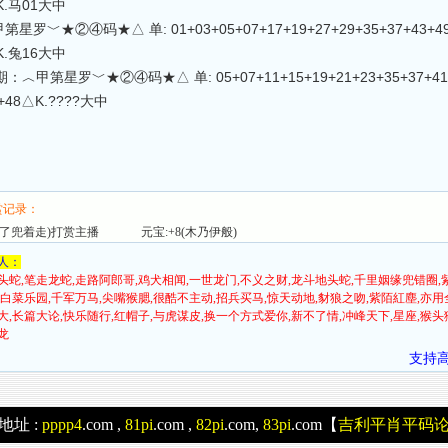
△K.马01大中
星罗﹀★②④码★△ 单: 01+03+05+07+17+19+27+29+35+37+43+49 双:
△K.兔16大中
189期：︿甲第星罗﹀★②④码★△ 单: 05+07+11+15+19+21+23+35+37+41+4
6+48△K.????大中
赏记录：
吃不了兜着走)打赏主播
元宝:+8(木乃伊般)
人：
头蛇,笔走龙蛇,走路阿郎哥,鸡犬相闻,一世龙门,不义之财,龙斗地头蛇,千里姻缘兜错圈,
,白菜乐园,千军万马,尖嘴猴腮,很酷不主动,招兵买马,惊天动地,豺狼之吻,紫陌紅塵,亦用
大,长篇大论,快乐随行,红帽子,与虎谋皮,换一个方式爱你,新不了情,冲峰天下,星座,猴头
龙
支持
地址 :
pppp4
.com ,
81pi
.com ,
82pi
.com,
83pi
.com【
吉利平肖平码