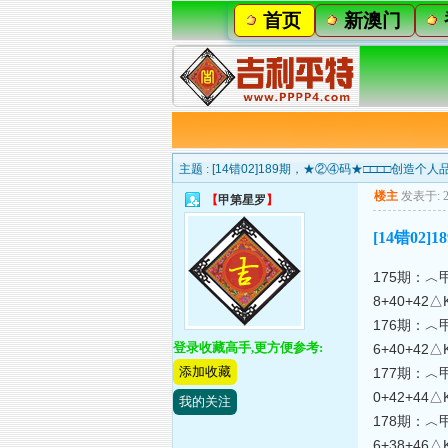
首页
新澳门
主题 :
[14错02]189期，★②④码★□□□□创造个
楼主
发表于: 20
【
甲第星罗
】
[14错0
175期：︿甲第
8+40+42
176期：︿甲第
登录收藏高手,更方便参考:
6+40+42
添加收藏
177期：︿甲第
0+42+44
我的关注
178期：︿甲第
6+38+46