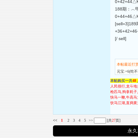
0+42+44
188期：︿甲第
0+44+46
[sell=3]
+36+42+4
[/ sell]
本帖最近打
元宝:+6(
本帖购买一共
48
人民很行,龙斗地
枪匹马,狗拿耗子
快马一鞭,牛高马
饮马江湖,直捣黄
<<
1
2
3
4
5
>>
[共
27
页]
永久