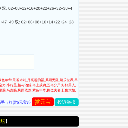
 02+08+12+16+20+22+26+32+38+4
7+49 双: 02+06+08+10+14+22+24+28
紫色年华,呆若木鸡,月亮惹的祸,风雨无阻,娱乐世界,单
全力,小行星,拒与酒醇,马上成功,五马分尸,好好男人,
猴脑,马虎眼,风雨依然,紫色年华,执位夫妻,赶集大娘,
赏元宝
投诉举报
高手→打赏6元宝起
论坛
】