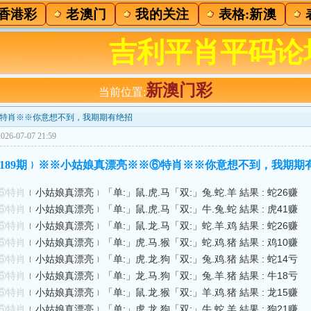
香港彩
老澳门
我的关注
表格:新澳
吉利平肖平码论
新澳门彩
当前位置:
※⑥特肖※※你意想不到，我期期有绝招
26-07-07 21:59
3]﹛189期﹜※※小姑娘真漂亮※※⑥特肖※※你意想不到，我期期
/⑥特肖
﹛小姑娘真漂亮﹜「单:」鼠.虎.马「双:」兔.蛇.羊 結果 : 蛇26赚
/⑥特肖
﹛小姑娘真漂亮﹜「单:」鼠.虎.马「双:」牛.兔.蛇 結果 : 虎41赚
/⑥特肖
﹛小姑娘真漂亮﹜「单:」鼠.龙.马「双:」蛇.羊.鸡 結果 : 蛇26赚
/⑥特肖
﹛小姑娘真漂亮﹜「单:」虎.马.猴「双:」蛇.鸡.猪 結果 : 鸡10赚
/⑥特肖
﹛小姑娘真漂亮﹜「单:」虎.龙.狗「双:」兔.鸡.猪 結果 : 蛇14亏
/⑥特肖
﹛小姑娘真漂亮﹜「单:」龙.马.狗「双:」兔.羊.猪 結果 : 牛18亏
/⑥特肖
﹛小姑娘真漂亮﹜「单:」鼠.龙.猴「双:」羊.鸡.猪 結果 : 龙15赚
/⑥特肖
﹛小姑娘真漂亮﹜「单:」虎.龙.狗「双:」牛.蛇.羊 結果 : 狗21赚