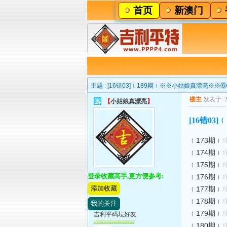
首页
新澳门
主题 :
[16错03]﹛189期﹜※※小姑娘真漂亮※
楼主
发表于: 20
【
小姑娘真漂亮
】
[16错0
﹛173期﹜
﹛174期﹜
﹛175期﹜
登录收藏高手,更方便参考:
﹛176期﹜
添加收藏
﹛177期﹜
﹛178期﹜
我的关注
﹛179期﹜
吉利平码坛好友
﹛180期﹜