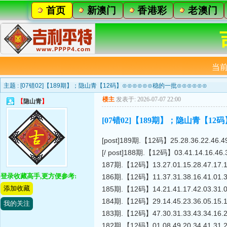
首页
新澳门
香港彩
老澳门
当前
主题 :
[07错02]【189期】；隐山青【12码】⊙⊙⊙⊙⊙⊙稳的一批⊙⊙⊙⊙⊙⊙
楼主
发表于: 2026-07-07 22:00
【
隐山青
】
[07错02]【189期】；隐山青【1
[post]189期.【12码】25.28.36.22.46.4
[/ post]188期.【12码】03.41.14.16.46
187期.【12码】13.27.01.15.28.47.17
登录收藏高手,更方便参考:
186期.【12码】11.37.31.38.16.41.01
添加收藏
185期.【12码】14.21.41.17.42.03.31
184期.【12码】29.14.45.23.36.05.15
我的关注
183期.【12码】47.30.31.33.43.34.16
182期.【12码】01.08.49.20.34.41.31