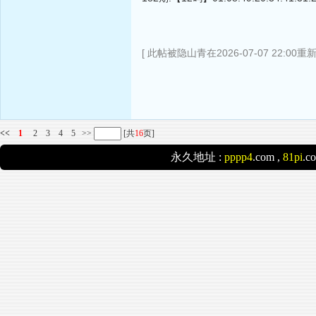
[ 此帖被隐山青在2026-07-07 22:00重
<<
1
2
3
4
5
>>
[共
16
页]
永久地址 :
pppp4
.com ,
81pi
.c