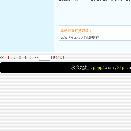
本帖最近打赏记录：
元宝:+7(无心人)我是财神
<<
1
2
3
4
5
>>
[共
14
页]
永久地址 :
pppp4
.com ,
81pi
.c