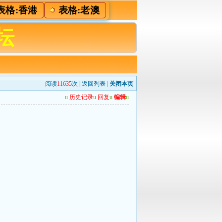
表格:香港
表格:老澳
坛
阅读
11635
次 |
返回列表
|
关闭本页
u
历史记录
u
回复
u
编辑
u