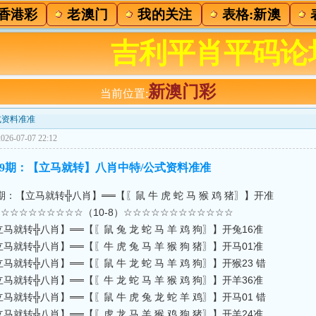
香港彩
老澳门
我的关注
表格:新澳
吉利平肖平码论
新澳门彩
当前位置:
公式资料准准
26-07-07 22:12
3]189期：【立马就转】八肖中特/公式资料准准
]189期：【立马就转╬八肖】══【〖鼠 牛 虎 蛇 马 猴 鸡 猪〗】开准
]☆☆☆☆☆☆☆☆☆☆☆☆（10-8）☆☆☆☆☆☆☆☆☆☆☆☆
立马就转╬八肖】══【〖鼠 兔 龙 蛇 马 羊 鸡 狗〗】开兔16准
立马就转╬八肖】══【〖牛 虎 兔 马 羊 猴 狗 猪〗】开马01准
立马就转╬八肖】══【〖鼠 牛 龙 蛇 马 羊 鸡 狗〗】开猴23 错
立马就转╬八肖】══【〖牛 龙 蛇 马 羊 猴 鸡 狗〗】开羊36准
立马就转╬八肖】══【〖鼠 牛 虎 兔 龙 蛇 羊 鸡〗】开马01 错
立马就转╬八肖】══【〖虎 龙 马 羊 猴 鸡 狗 猪〗】开羊24准