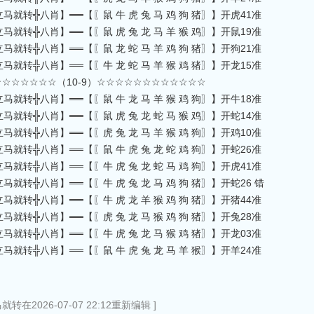
立马就转╬八肖】══【〖鼠 牛 虎 兔 马 鸡 狗 猪〗】开虎41准
立马就转╬八肖】══【〖鼠 虎 兔 龙 马 羊 猴 鸡〗】开鼠19准
立马就转╬八肖】══【〖鼠 龙 蛇 马 羊 鸡 狗 猪〗】开狗21准
立马就转╬八肖】══【〖牛 龙 蛇 马 羊 猴 鸡 猪〗】开龙15准
☆☆☆☆☆☆（10-9）☆☆☆☆☆☆☆☆☆☆☆☆
立马就转╬八肖】══【〖鼠 牛 龙 马 羊 猴 鸡 狗〗】开牛18准
立马就转╬八肖】══【〖鼠 虎 兔 龙 蛇 马 猴 鸡〗】开蛇14准
立马就转╬八肖】══【〖虎 兔 龙 马 羊 猴 鸡 狗〗】开鸡10准
立马就转╬八肖】══【〖鼠 牛 虎 兔 龙 蛇 鸡 狗〗】开蛇26准
立马就转╬八肖】══【〖牛 虎 兔 龙 蛇 马 鸡 狗〗】开虎41准
立马就转╬八肖】══【〖牛 虎 兔 龙 马 鸡 狗 猪〗】开蛇26 错
立马就转╬八肖】══【〖牛 虎 龙 羊 猴 鸡 狗 猪〗】开猪44准
立马就转╬八肖】══【〖虎 兔 龙 马 猴 鸡 狗 猪〗】开兔28准
立马就转╬八肖】══【〖牛 虎 兔 龙 马 猴 鸡 猪〗】开龙03准
立马就转╬八肖】══【〖鼠 牛 虎 兔 龙 马 羊 猴〗】开羊24准
转在2026-07-07 22:12重新编辑 ]