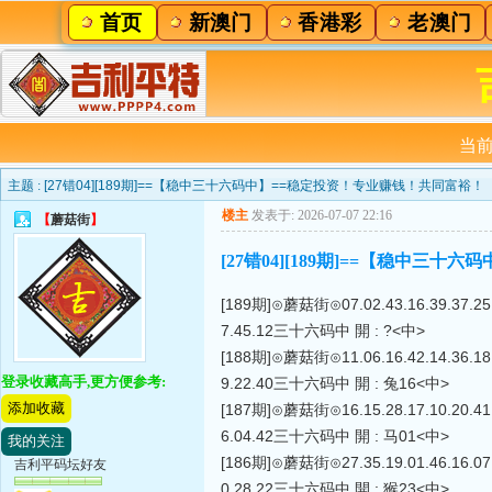
首页
新澳门
香港彩
老澳门
当前
主题 :
[27错04][189期]==【稳中三十六码中】==稳定投资！专业赚钱！共同富裕！
楼主
发表于: 2026-07-07 22:16
【
蘑菇街
】
[27错04][189期]==【稳中三
[189期]⊙蘑菇街⊙07.02.43.16.39.37.25.48.
7.45.12三十六码中 開 : ?<中>
[188期]⊙蘑菇街⊙11.06.16.42.14.36.18.20.
登录收藏高手,更方便参考:
9.22.40三十六码中 開 : 兔16<中>
添加收藏
[187期]⊙蘑菇街⊙16.15.28.17.10.20.41.02.
6.04.42三十六码中 開 : 马01<中>
我的关注
[186期]⊙蘑菇街⊙27.35.19.01.46.16.07.04.
吉利平码坛好友
0.28.22三十六码中 開 : 猴23<中>