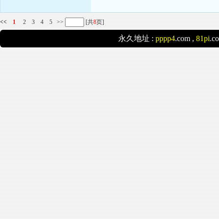
<<
1
2
3
4
5
>>
[共
8
页]
永久地址 :
pppp4
.com ,
81pi
.c