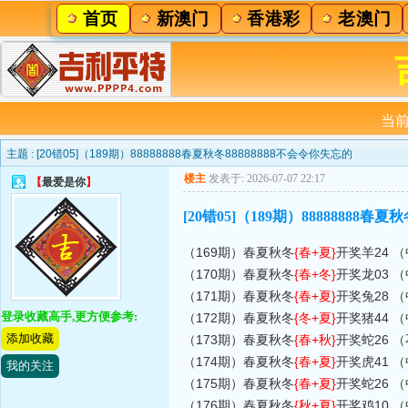
首页
新澳门
香港彩
老澳门
当前
主题 :
[20错05]（189期）88888888春夏秋冬88888888不会令你失忘的
楼主
发表于: 2026-07-07 22:17
【
最爱是你
】
[20错05]（189期）88888888春
（169期）春夏秋冬
{春+夏}
开奖羊24 
（170期）春夏秋冬
{春+冬}
开奖龙03 
（171期）春夏秋冬
{春+夏}
开奖兔28 
登录收藏高手,更方便参考:
（172期）春夏秋冬
{冬+夏}
开奖猪44 
添加收藏
（173期）春夏秋冬
{春+秋}
开奖蛇26 
（174期）春夏秋冬
{春+夏}
开奖虎41 
我的关注
（175期）春夏秋冬
{春+夏}
开奖蛇26 
（176期）春夏秋冬
{秋+夏}
开奖鸡10 