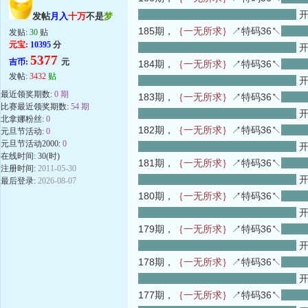
20-26-28-30-32-36-38-42-44-46-48]
开
发帖
月入
十万
不是
梦
185期，
｛一无所求｝
↗特码36↖
{单}03
发贴:
30
贴
元宝:
10395
分
20-22-24-28-30-36-38-40-44-46-48]
开
5377
吉币:
元
184期，
｛一无所求｝
↗特码36↖
{单}01
发帖:
3432
贴
22-26-28-30-32-34-36-40-42-44-46]
开
最近领奖期数:
0 期
183期，
｛一无所求｝
↗特码36↖
{单}03
比赛最近领奖期数:
54 期
18-20-24-26-28-30-34-38-40-42-44]
开
北拿娜粉丝:
0
182期，
｛一无所求｝
↗特码36↖
{单}05
元旦节活动:
0
元旦节活动2000:
0
20-22-24-26-34-36-38-40-42-44-46]
开
在线时间: 30(时)
181期，
｛一无所求｝
↗特码36↖
{单}05
注册时间:
2011-05-30
22-24-26-30-32-36-38-42-44-46-48]
开
最后登录:
2026-08-07
180期，
｛一无所求｝
↗特码36↖
{单}01
28-30-32-34-36-38-40-42-44-46-48]
开
179期，
｛一无所求｝
↗特码36↖
{单}01
20-22-24-28-34-36-38-40-42-46-48]
开
178期，
｛一无所求｝
↗特码36↖
{单}01
24-26-28-32-34-36-38-42-44-46-48]
开
177期，
｛一无所求｝
↗特码36↖
{单}01