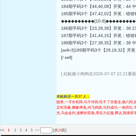
184期平码3个【44,40,08】开奖：44 
185期平码3个【47,42,02】开奖：错错
◆◆◆◆◆◆◆◆◆◆[10-8]◆◆◆◆◆◆◆◆
186期平码3个【23,28,38】开奖：38 2
187期平码3个【41,44,15】开奖：错错
188期平码3个【27,38,35】开奖：38 
[sell=3]189期平码3个【29,18,32】
[/ sell]
[ 此帖被小狗狗在2026-07-07 22:21重
本帖购买一共
37
人：
隐青,一字长蛇阵,马不停蹄,吃不了兜着走,杨六郎,
足蛇吞象,狮象搏兔,鸡飞狗跳,马到成功,一炮而红,
光,乌金血剑,迷醉的双脸,用实力征服,腾达,隋唐群
<<
1
2
3
4
5
>>
[共
24
页]