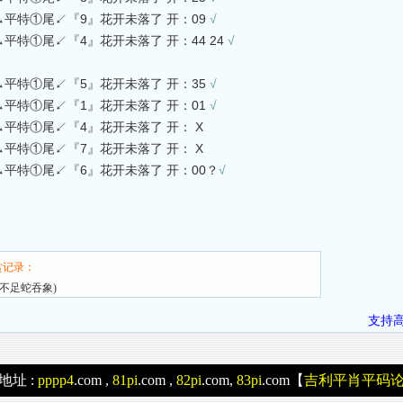
↘平特①尾↙『9』花开未落了 开：09
√
↘平特①尾↙『4』花开未落了 开：44 24
√
↘平特①尾↙『5』花开未落了 开：35
√
↘平特①尾↙『1』花开未落了 开：01
√
↘平特①尾↙『4』花开未落了 开： X
↘平特①尾↙『7』花开未落了 开： X
↘平特①尾↙『6』花开未落了 开：00？
√
赏记录：
心不足蛇吞象)
支持
地址 :
pppp4
.com ,
81pi
.com ,
82pi
.com,
83pi
.com【
吉利平肖平码