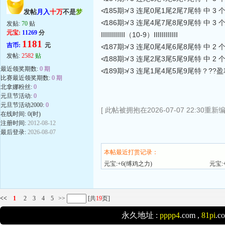
≮185期≯ 3 连尾0尾1尾2尾7尾特 中 3 个 
发帖
月入
十万
不是
梦
≮186期≯ 3 连尾4尾7尾8尾9尾特 中 3 个 
发贴:
70
贴
元宝:
11269
分
ⅠⅠⅠⅠⅠⅠⅠⅠⅠⅠⅠⅠ（10-9）ⅠⅠⅠⅠⅠⅠⅠⅠⅠⅠⅠⅠ
1181
吉币:
元
≮187期≯ 3 连尾0尾4尾6尾8尾特 中 2 个
发帖:
2582
贴
≮188期≯ 3 连尾2尾3尾5尾9尾特 中 2 个
最近领奖期数:
0 期
≮189期≯ 3 连尾1尾4尾5尾9尾特？??
比赛最近领奖期数:
0 期
北拿娜粉丝:
0
元旦节活动:
0
元旦节活动2000:
0
[ 此帖被拥抱在2026-07-07 22:30重新编
在线时间: 0(时)
注册时间:
2012-08-12
最后登录:
2026-08-07
本帖最近打赏记录：
元宝:+6(缚鸡之力)
元宝:
<<
1
2
3
4
5
>>
[共
19
页]
永久地址 :
pppp4
.com ,
81pi
.c