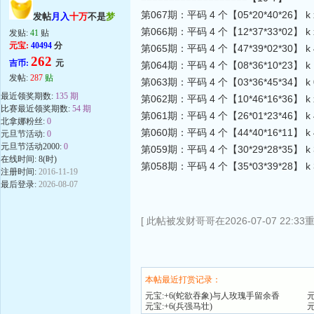
第067期：平码 4 个【05*20*40*26】 k 
发帖
月入
十万
不是
梦
第066期：平码 4 个【12*37*33*02】 k 
发贴:
41
贴
元宝:
40494
分
第065期：平码 4 个【47*39*02*30】 k 
262
吉币:
元
第064期：平码 4 个【08*36*10*23】 k 
发帖:
287
贴
第063期：平码 4 个【03*36*45*34】 k 
最近领奖期数:
135 期
第062期：平码 4 个【10*46*16*36】 k 
比赛最近领奖期数:
54 期
第061期：平码 4 个【26*01*23*46】 k 
北拿娜粉丝:
0
第060期：平码 4 个【44*40*16*11】 k 
元旦节活动:
0
元旦节活动2000:
0
第059期：平码 4 个【30*29*28*35】 k 
在线时间: 8(时)
第058期：平码 4 个【35*03*39*28】 k 
注册时间:
2016-11-19
最后登录:
2026-08-07
[ 此帖被发财哥哥在2026-07-07 22:33
本帖最近打赏记录：
元宝:+6(蛇欲吞象)与人玫瑰手留余香
元
元宝:+6(兵强马壮)