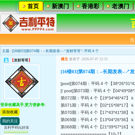
首页
新澳门
香港彩
老澳门
当
主题 :
[16错03]第074期：--长期发表--↗发财哥哥↖平码 4 个
楼主
发表于: 2026-07-07 22:33
【
发财哥哥
】
[16错03]第074期：--长期发表--
[post]第074期：平码 4 个【38*26*31*4
[/ post]第073期：平码 4 个【04*49*08*3
第072期：平码 4 个【19*34*46*47】 k 
登录收藏高手,更方便参考:
第071期：平码 4 个【02*15*08*17】 k 
添加收藏
第070期：平码 4 个【17*43*41*38】 k 
第069期：平码 4 个【13*04*26*36】 k 
我的关注
第068期：平码 4 个【21*39*07*16】 k 
吉利平码坛好友
===================【10-7】