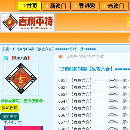
首页
新澳门
香港彩
老澳门
当
主题 :
[13错02]074期【敌攻六合】======<平特一尾>=====
楼主
发表于: 2026-07-07 23:47
【
敌攻六合
】
[13错02]074期【敌攻六合】=====
061期【敌攻六合】======<平特一尾>==
062期【敌攻六合】======<平特一尾>==
063期【敌攻六合】======<平特一尾>==
登录收藏高手,更方便参考:
064期【敌攻六合】======<平特一尾>==
添加收藏
065期【敌攻六合】======<平特一尾>===
066期【敌攻六合】======<平特一尾>==
我的关注
067期【敌攻六合】======<平特一尾>===
平坛实力高手
068期【敌攻六合】======<平特一尾>===