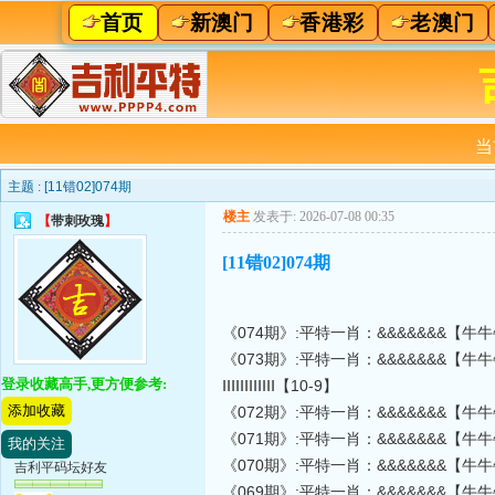
首页
新澳门
香港彩
老澳门
当
主题 :
[11错02]074期
楼主
发表于: 2026-07-08 00:35
【
带刺玫瑰
】
[11错02]074期
《074期》:平特一肖：&&&&&&&【牛
《073期》:平特一肖：&&&&&&&【牛牛
登录收藏高手,更方便参考:
ⅠⅠⅠⅠⅠⅠⅠⅠⅠⅠⅠⅠ【10-9】
添加收藏
《072期》:平特一肖：&&&&&&&【牛牛
《071期》:平特一肖：&&&&&&&【牛牛
我的关注
《070期》:平特一肖：&&&&&&&【牛牛
吉利平码坛好友
《069期》:平特一肖：&&&&&&&【牛牛