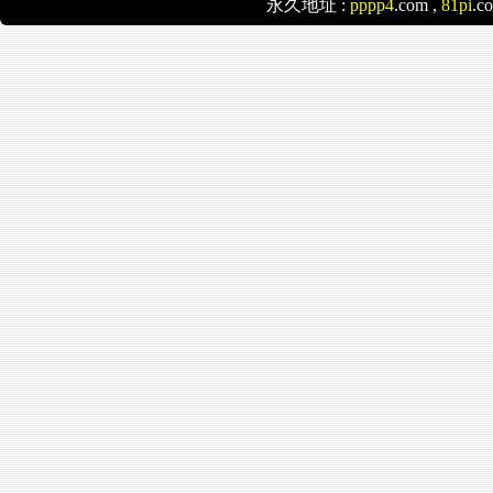
永久地址 :
pppp4
.com ,
81pi
.c